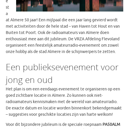
e
st
a
at Almere 50 jaar! Een mijlpaal die een jaar lang gevierd wordt
met activiteiten door de hele stad – van Haven tot Hout en van
Buiten tot Poort. Ook de radioamateurs van Almere doen
enthousiast mee aan dit jubileum. De VRZA Afdeling Flevoland
organiseert een feestelijk amateurradio-evenement om zowel
onze hobby als de stad Almere in de schijnwerpers te zetten.
Een publieksevenement voor
jong en oud
Het plan is om een eendaags evenement te organiseren op een
goed zichtbare locatie in Almere. Zo kunnen ook niet-
radioamateurs kennismaken met de wereld van amateurradio.
De exacte datum en locatie worden binnenkort bekendgemaakt
– suggesties voor geschikte locaties zijn van harte welkom!
Voor dit bijzondere jubileum is de speciale roepnaam
PA50ALM