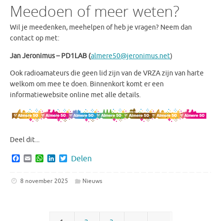
Meedoen of meer weten?
Wil je meedenken, meehelpen of heb je vragen? Neem dan
contact op met:
Jan Jeronimus – PD1LAB (
almere50@jeronimus.net
)
Ook radioamateurs die geen lid zijn van de VRZA zijn van harte
welkom om mee te doen. Binnenkort komt er een
informatiewebsite online met alle details.
Deel dit...
F
E
W
L
T
Delen
a
m
h
i
w
c
a
a
n
i
e
i
t
k
t
8 november 2025
Nieuws
b
l
s
e
t
o
A
d
e
o
p
I
r
k
p
n