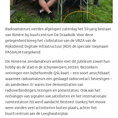
Radioamateurs vierden afgelopen zaterdag het 50-jarig bestaan
van Almere bij buurtcentrum De Draaikolk. Voor deze
gelegenheid kreeg het clubstation van de VRZA van de
Rijksdienst Digitale Infrastructuur (RDI) de speciale roepnaam
PA50ALM toegekend.
De Almeerse zendamateurs wilden met dit jubileum zowel hun
hobby als de stad in de schijnwerpers zetten. Bezoekers
ontvingen een bijbehorende QSL-kaart – een soort ansichtkaart
waarmee radioamateurs een geslaagd radiocontact bevestigen –
als aandenken. Er waren live demonstraties van
radioverbindingen, lezingen en presentaties. Ook aan het
ontvangen van signalen van satellieten en het internationale
ruimtestation ISS werd aandacht besteed. Dankzij het mooie
weer vonden veel activiteiten buiten plaats, achter het
buurtcentrum aan de Leeghwaterplas.