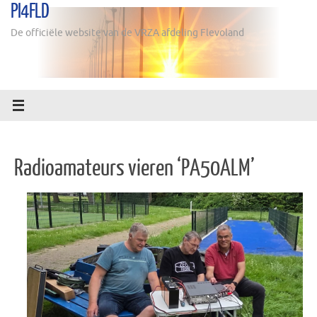
PI4FLD
Ga
naar
De officiële website van de VRZA afdeling Flevoland
de
inhoud
Radioamateurs vieren ‘PA50ALM’