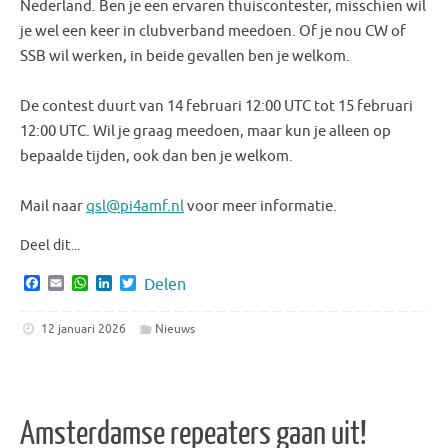
Nederland. Ben je een ervaren thuiscontester, misschien wil
je wel een keer in clubverband meedoen. Of je nou CW of
SSB wil werken, in beide gevallen ben je welkom.
De contest duurt van 14 februari 12:00 UTC tot 15 februari
12:00 UTC. Wil je graag meedoen, maar kun je alleen op
bepaalde tijden, ook dan ben je welkom.
Mail naar
qsl@pi4amf.nl
voor meer informatie.
Deel dit...
F
E
W
L
T
Delen
a
m
h
i
w
c
a
a
n
i
e
i
t
k
t
12 januari 2026
Nieuws
b
l
s
e
t
o
A
d
e
o
p
I
r
k
p
n
Amsterdamse repeaters gaan uit!