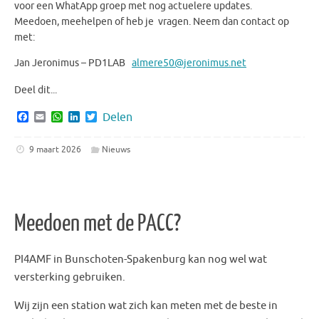
voor een WhatApp groep met nog actuelere updates.
Meedoen, meehelpen of heb je vragen. Neem dan contact op
met:
Jan Jeronimus – PD1LAB
almere50@jeronimus.net
Deel dit...
F
E
W
L
T
Delen
a
m
h
i
w
c
a
a
n
i
e
i
t
k
t
9 maart 2026
Nieuws
b
l
s
e
t
o
A
d
e
o
p
I
r
k
p
n
Meedoen met de PACC?
PI4AMF in Bunschoten-Spakenburg kan nog wel wat
versterking gebruiken.
Wij zijn een station wat zich kan meten met de beste in