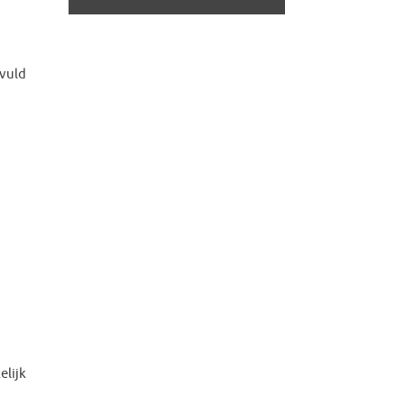
evuld
elijk