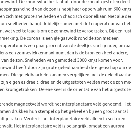
nnewind. De zonnewind bestaat uit door de zon uitgestoten deeltj
appingssnelheid van de zon is nabij haar oppervlak ruim 600 km/s
 zich met grote snelheden en chaotisch door elkaar. Niet alle dee
n hun snelheden hangt duidelijk samen met de temperatuur van het
n, wat veel te laag is om de zonnewind te veroorzaken. Bij een rus
nmerking. De corona is een ijle gaswolk rond de zon met een
temperatuur is een paar procent van de deeltjes snel genoeg om aa
ijdens een zonnevlekkenmaximum, dan is de bron een heel andere;
 van de zon. Snelheden van gemiddeld 3000 km/s komen voor.
nnewind heeft door zijn grote geleidbaarheid de eigenschap om de
emen. Die geleidbaarheid kan men vergelijken met de geleidbaarhe
ijn eigen as draait, draaien de uitgestoten velden met de zon me
nen kromgetrokken. De ene keer is de oriëntatie van het uitgestote
terende magneetveld wordt het interplanetaire veld genoemd. Het 
lammen drukken hun stempel op het geheel en bij een groot aantal
digd raken. Verder is het interplanetaire veld alleen in sectoren
nvalt. Het interplanetaire veld is belangrijk, omdat een aurora