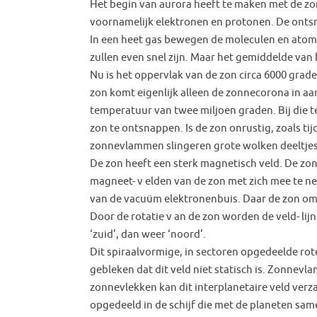
Het begin van aurora heeft te maken met de zo
voornamelijk elektronen en protonen. De ontsn
In een heet gas bewegen de moleculen en atomen
zullen even snel zijn. Maar het gemiddelde va
Nu is het oppervlak van de zon circa 6000 grade
zon komt eigenlijk alleen de zonnecorona in aa
temperatuur van twee miljoen graden. Bij die 
zon te ontsnappen. Is de zon onrustig, zoals t
zonnevlammen slingeren grote wolken deeltjes
De zon heeft een sterk magnetisch veld. De zo
magneet- v elden van de zon met zich mee te n
van de vacuüm elektronenbuis. Daar de zon om z
Door de rotatie v an de zon worden de veld- lij
‘zuid’, dan weer ‘noord’.
Dit spiraalvormige, in sectoren opgedeelde ro
gebleken dat dit veld niet statisch is. Zonnev
zonnevlekken kan dit interplanetaire veld verza
opgedeeld in de schijf die met de planeten same