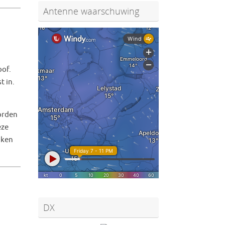
Antenne waarschuwing
oof.
t in.
worden
eze
aken
DX