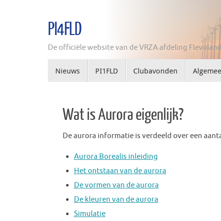
Ga
naar
PI4FLD
de
inhoud
De officiële website van de VRZA afdeling Flevolan
Ga
Nieuws
PI1FLD
Clubavonden
Algeme
naar
de
inhoud
Wat is Aurora eigenlijk?
De aurora informatie is verdeeld over een aanta
Aurora Borealis inleiding
Het ontstaan van de aurora
De vormen van de aurora
De kleuren van de aurora
Simulatie