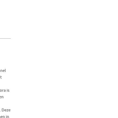
snel
ht
ora is
een
n. Deze
en in