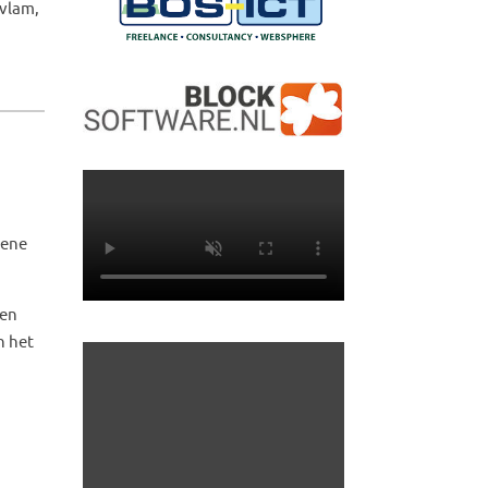
evlam,
mene
Een
n het