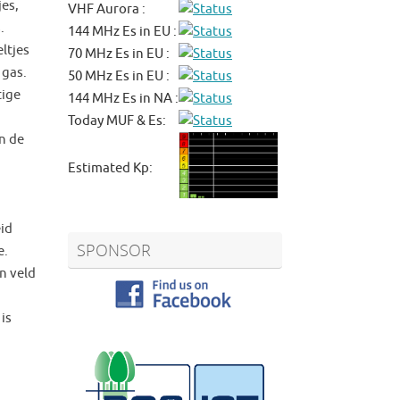
es,
VHF Aurora :
.
144 MHz Es in EU :
ltjes
70 MHz Es in EU :
 gas.
50 MHz Es in EU :
tige
144 MHz Es in NA :
Today MUF & Es:
n de
Estimated Kp:
id
SPONSOR
e.
n veld
is