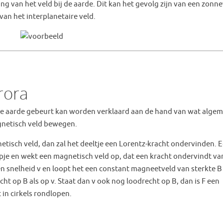
g van het veld bij de aarde. Dit kan het gevolg zijn van een zonn
n het interplanetaire veld.
rora
 de aarde gebeurt kan worden verklaard aan de hand van wat alge
agnetisch veld bewegen.
etisch veld, dan zal het deeltje een Lorentz-kracht ondervinden. 
pje en wekt een magnetisch veld op, dat een kracht ondervindt va
n snelheid v en loopt het een constant magneetveld van sterkte B
ht op B als op v. Staat dan v ook nog loodrecht op B, dan is F een
in cirkels rondlopen.