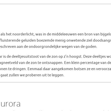
als het noorderlicht, was in de middeleeuwen een bron van bijgel
t fluisterende geluiden boezemde menig onwetende ziel doodsangs
geschreven aan de ondoorgrondelijke wegen van de goden.
r is de deeltjesuitstoot van de zon op z’n hoogst. Deze deeltjes 
agneetveld van de zon te ontsnappen. Een klein percentage van d
innen te dringen. Eenmaal daar aangekomen botsen ze en veroorz
k gaat zullen we proberen uit te leggen.
aurora