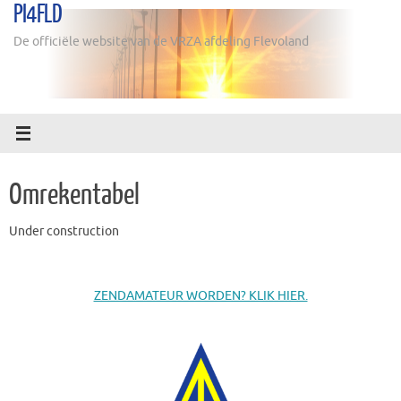
PI4FLD
Ga
naar
De officiële website van de VRZA afdeling Flevoland
de
inhoud
Omrekentabel
Under construction
ZENDAMATEUR WORDEN? KLIK HIER.