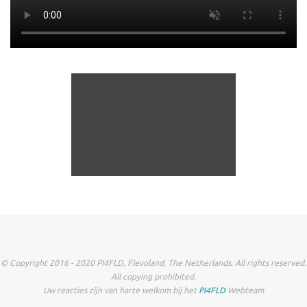
© Copyright 2016 - 2020 PI4FLD, Flevoland, The Netherlands. All rights reserved.
All copying prohibited.
Uw reacties zijn van harte welkom bij het
PI4FLD
Webteam