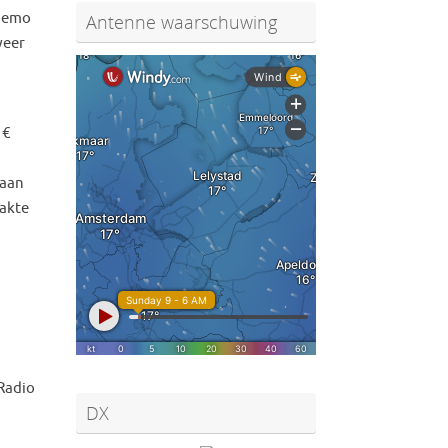
 demo
Antenne waarschuwing
weer
 €
 aan
lakte
 Radio
DX