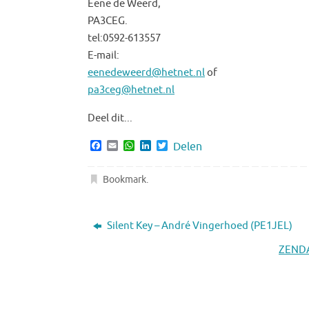
Eene de Weerd,
PA3CEG.
tel:0592-613557
E-mail:
eenedeweerd@hetnet.nl
of
pa3ceg@hetnet.nl
Deel dit...
F
E
W
L
T
Delen
a
m
h
i
w
c
a
a
n
i
e
i
t
k
t
Bookmark
.
b
l
s
e
t
o
A
d
e
o
p
I
r
k
p
n
Silent Key – André Vingerhoed (PE1JEL)
ZENDA