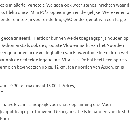
ezig in allerlei variëteit. We gaan ook weer stands inrichten waar
, Elektronica, Mini PC’s, opleidingen en dergelijke. We rekenen 
oende ruimte zijn voor onderling QSO onder genot van een hapje
 gecontinueerd. Hierdoor kunnen we de toegangsprijs houden op
e Radiomarkt als ook de grootste Vlooienmarkt van het Noorden.
weer gehouden in de veilinghallen van Flowerdome in Eelde en wel
ar ook de gedeelde ingang met Vitalis is. De hal heeft een opperv
warmd en bevindt zich op ca. 12 km. ten noorden van Assen, en is
an ~ 9.30 tot maximaal 15.00 H. Adres;
DE.
en halve kraam is mogelijk voor shack opruiming enz. Voor
ijdagmiddag op te bouwen. De organisatie is in handen van de st.
dhuur: