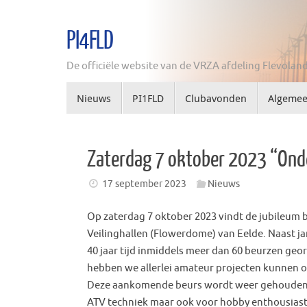
Ga
naar
PI4FLD
de
inhoud
De officiële website van de VRZA afdeling Flevolan
Ga
Nieuws
PI1FLD
Clubavonden
Algeme
naar
de
inhoud
Zaterdag 7 oktober 2023 “Ond
17 september 2023
Nieuws
Op zaterdag 7 oktober 2023 vindt de jubileum b
Veilinghallen (Flowerdome) van Eelde. Naast ja
40 jaar tijd inmiddels meer dan 60 beurzen ge
hebben we allerlei amateur projecten kunnen o
Deze aankomende beurs wordt weer gehouden vo
ATV techniek maar ook voor hobby enthousiast