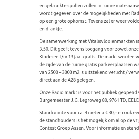
en gebruikte spullen zullen in ruime mate aanw
wordt gegeven over de mogelijkheden met Radio
op een grote opkomst. Tevens zal er weer vold
en drankje.
De samenwerking met Vitalisvlooienmarkten is
3,50. Dit geeft tevens toegang voor zowel onz
Kinderen t/m 13 jaar gratis. De markt worden 
de zijde van de ruime gratis parkeerplaatsen wa
van 2500 – 3000 m2 is uitstekend verlicht / ver
direct aan de A28 gelegen.
Onze Radio markt is voor het publiek geopend v
Burgemeester J.G. Legroweg 80, 9761 TD, EEL
Standruimte voor ca. 4 meter a € 30,– en ook e
de standhouders is het mogelijk om al op de vr
Contest Groep Assen. Voor informatie en stan