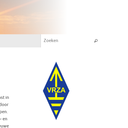
Zoeken naar:
Zoeken
st in
rdoor
pen.
- en
ieuwe