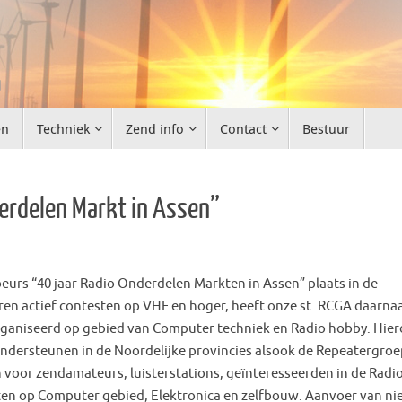
d
en
Techniek
Zend info
Contact
Bestuur
erdelen Markt in Assen”
eurs “40 jaar Radio Onderdelen Markten in Assen” plaats in de
ren actief contesten op VHF en hoger, heeft onze st. RCGA daarnaa
organiseerd op gebied van Computer techniek en Radio hobby. Hie
ndersteunen in de Noordelijke provincies alsook de Repeatergroe
or zendamateurs, luisterstations, geïnteresseerden in de Radio
en op Computer gebied, Elektronica en zelfbouw. Aanvoer van n